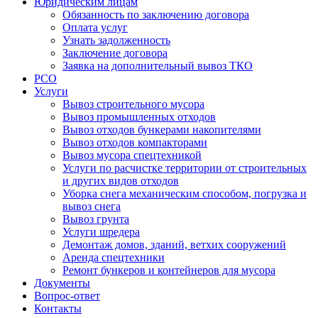
Юридическим лицам
Обязанность по заключению договора
Оплата услуг
Узнать задолженность
Заключение договора
Заявка на дополнительный вывоз ТКО
РСО
Услуги
Вывоз строительного мусора
Вывоз промышленных отходов
Вывоз отходов бункерами накопителями
Вывоз отходов компакторами
Вывоз мусора спецтехникой
Услуги по расчистке территории от строительных
и других видов отходов
Уборка снега механическим способом, погрузка и
вывоз снега
Вывоз грунта
Услуги шредера
Демонтаж домов, зданий, ветхих сооружений
Аренда спецтехники
Ремонт бункеров и контейнеров для мусора
Документы
Вопрос-ответ
Контакты