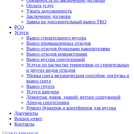
Обязанность по заключению договора
Оплата услуг
Узнать задолженность
Заключение договора
Заявка на дополнительный вывоз ТКО
РСО
Услуги
Вывоз строительного мусора
Вывоз промышленных отходов
Вывоз отходов бункерами накопителями
Вывоз отходов компакторами
Вывоз мусора спецтехникой
Услуги по расчистке территории от строительных
и других видов отходов
Уборка снега механическим способом, погрузка и
вывоз снега
Вывоз грунта
Услуги шредера
Демонтаж домов, зданий, ветхих сооружений
Аренда спецтехники
Ремонт бункеров и контейнеров для мусора
Документы
Вопрос-ответ
Контакты