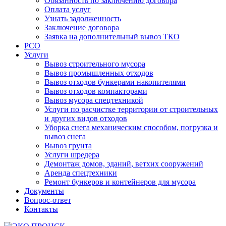
Обязанность по заключению договора
Оплата услуг
Узнать задолженность
Заключение договора
Заявка на дополнительный вывоз ТКО
РСО
Услуги
Вывоз строительного мусора
Вывоз промышленных отходов
Вывоз отходов бункерами накопителями
Вывоз отходов компакторами
Вывоз мусора спецтехникой
Услуги по расчистке территории от строительных
и других видов отходов
Уборка снега механическим способом, погрузка и
вывоз снега
Вывоз грунта
Услуги шредера
Демонтаж домов, зданий, ветхих сооружений
Аренда спецтехники
Ремонт бункеров и контейнеров для мусора
Документы
Вопрос-ответ
Контакты