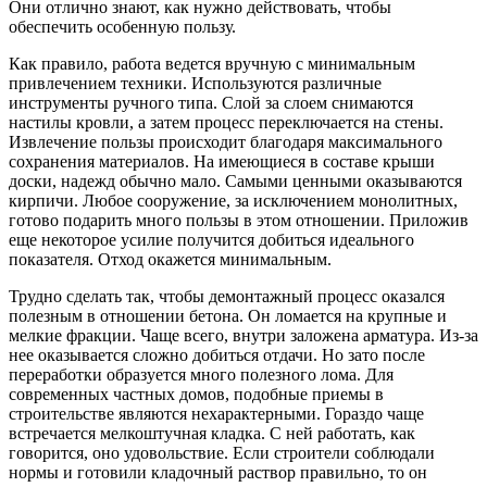
Они отлично знают, как нужно действовать, чтобы
обеспечить особенную пользу.
Как правило, работа ведется вручную с минимальным
привлечением техники. Используются различные
инструменты ручного типа. Слой за слоем снимаются
настилы кровли, а затем процесс переключается на стены.
Извлечение пользы происходит благодаря максимального
сохранения материалов. На имеющиеся в составе крыши
доски, надежд обычно мало. Самыми ценными оказываются
кирпичи. Любое сооружение, за исключением монолитных,
готово подарить много пользы в этом отношении. Приложив
еще некоторое усилие получится добиться идеального
показателя. Отход окажется минимальным.
Трудно сделать так, чтобы демонтажный процесс оказался
полезным в отношении бетона. Он ломается на крупные и
мелкие фракции. Чаще всего, внутри заложена арматура. Из-за
нее оказывается сложно добиться отдачи. Но зато после
переработки образуется много полезного лома. Для
современных частных домов, подобные приемы в
строительстве являются нехарактерными. Гораздо чаще
встречается мелкоштучная кладка. С ней работать, как
говорится, оно удовольствие. Если строители соблюдали
нормы и готовили кладочный раствор правильно, то он