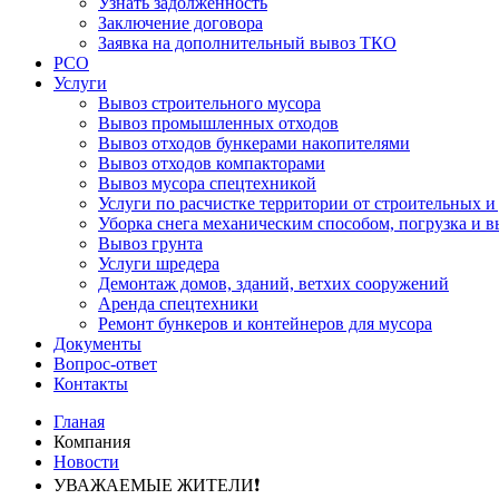
Узнать задолженность
Заключение договора
Заявка на дополнительный вывоз ТКО
РСО
Услуги
Вывоз строительного мусора
Вывоз промышленных отходов
Вывоз отходов бункерами накопителями
Вывоз отходов компакторами
Вывоз мусора спецтехникой
Услуги по расчистке территории от строительных и
Уборка снега механическим способом, погрузка и в
Вывоз грунта
Услуги шредера
Демонтаж домов, зданий, ветхих сооружений
Аренда спецтехники
Ремонт бункеров и контейнеров для мусора
Документы
Вопрос-ответ
Контакты
Гланая
Компания
Новости
УВАЖАЕМЫЕ ЖИТЕЛИ❗