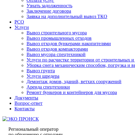
Оплата услуг
Узнать задолженность
Заключение договора
Заявка на дополнительный вывоз ТКО
РСО
Услуги
Вывоз строительного мусора
Вывоз промышленных отходов
Вывоз отходов бункерами накопителями
Вывоз отходов компакторами
Вывоз мусора спецтехникой
Услуги по расчистке территории от строительных и
Уборка снега механическим способом, погрузка и в
Вывоз грунта
Услуги шредера
Демонтаж домов, зданий, ветхих сооружений
Аренда спецтехники
Ремонт бункеров и контейнеров для мусора
Документы
Вопрос-ответ
Контакты
Региональный оператор
по обращению с отходами