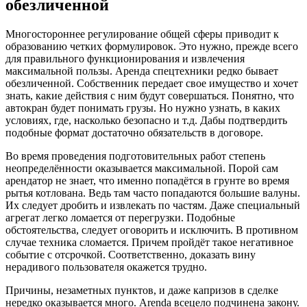
обезличенной
Многостороннее регулирование общей сферы приводит к
образованию четких формулировок. Это нужно, прежде всего
для правильного функционирования и извлечения
максимальной пользы. Аренда спецтехники редко бывает
обезличенной. Собственник передает свое имущество и хочет
знать, какие действия с ним будут совершаться. Понятно, что
автокран будет понимать грузы. Но нужно узнать, в каких
условиях, где, насколько безопасно и т.д. Дабы подтвердить
подобные формат достаточно обязательств в договоре.
Во время проведения подготовительных работ степень
неопределённости оказывается максимальной. Порой сам
арендатор не знает, что именно попадётся в грунте во время
рытья котлована. Ведь там часто попадаются большие валуны.
Их следует дробить и извлекать по частям. Даже специальный
агрегат легко ломается от перегрузки. Подобные
обстоятельства, следует оговорить и исключить. В противном
случае техника сломается. Причем пройдёт такое негативное
событие с отсрочкой. Соответственно, доказать вину
нерадивого пользователя окажется трудно.
Причины, незаметных пунктов, и даже капризов в сделке
нередко оказывается много. Arenda всецело подчинена закону.