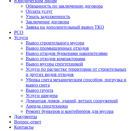
Юридическим лицам
Обязанность по заключению договора
Оплата услуг
Узнать задолженность
Заключение договора
Заявка на дополнительный вывоз ТКО
РСО
Услуги
Вывоз строительного мусора
Вывоз промышленных отходов
Вывоз отходов бункерами накопителями
Вывоз отходов компакторами
Вывоз мусора спецтехникой
Услуги по расчистке территории от строительных
и других видов отходов
Уборка снега механическим способом, погрузка и
вывоз снега
Вывоз грунта
Услуги шредера
Демонтаж домов, зданий, ветхих сооружений
Аренда спецтехники
Ремонт бункеров и контейнеров для мусора
Документы
Вопрос-ответ
Контакты