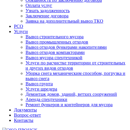
Обязанность по заключению договора
Оплата услуг
Узнать задолженность
Заключение договора
Заявка на дополнительный вывоз ТКО
РСО
Услуги
Вывоз строительного мусора
Вывоз промышленных отходов
Вывоз отходов бункерами накопителями
Вывоз отходов компакторами
Вывоз мусора спецтехникой
Услуги по расчистке территории от строительных
и других видов отходов
Уборка снега механическим способом, погрузка и
вывоз снега
Вывоз грунта
Услуги шредера
Демонтаж домов, зданий, ветхих сооружений
Аренда спецтехники
Ремонт бункеров и контейнеров для мусора
Документы
Вопрос-ответ
Контакты