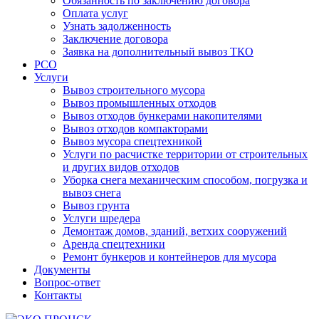
Обязанность по заключению договора
Оплата услуг
Узнать задолженность
Заключение договора
Заявка на дополнительный вывоз ТКО
РСО
Услуги
Вывоз строительного мусора
Вывоз промышленных отходов
Вывоз отходов бункерами накопителями
Вывоз отходов компакторами
Вывоз мусора спецтехникой
Услуги по расчистке территории от строительных
и других видов отходов
Уборка снега механическим способом, погрузка и
вывоз снега
Вывоз грунта
Услуги шредера
Демонтаж домов, зданий, ветхих сооружений
Аренда спецтехники
Ремонт бункеров и контейнеров для мусора
Документы
Вопрос-ответ
Контакты