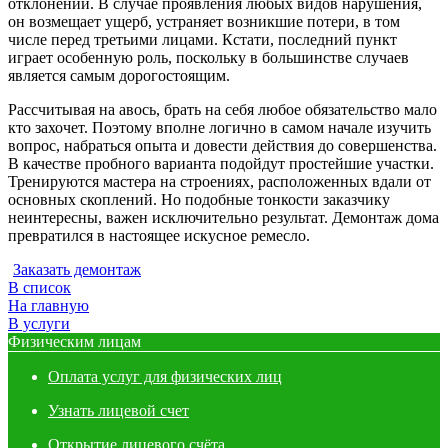
отклонений. В случае проявления любых видов нарушения,
он возмещает ущерб, устраняет возникшие потери, в том
числе перед третьими лицами. Кстати, последний пункт
играет особенную роль, поскольку в большинстве случаев
является самым дорогостоящим.
Рассчитывая на авось, брать на себя любое обязательство мало
кто захочет. Поэтому вполне логично в самом начале изучить
вопрос, набраться опыта и довести действия до совершенства.
В качестве пробного варианта подойдут простейшие участки.
Тренируются мастера на строениях, расположенных вдали от
основных скоплений. Но подобные тонкости заказчику
неинтересны, важен исключительно результат. Демонтаж дома
превратился в настоящее искусное ремесло.
Заказать демонтаж
В список
На главную
В услуги
Физическим лицам
Оплата услуг для физических лиц
Узнать лицевой счет
Открытие лицевого счёта