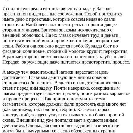
Исполнитель реализует поставленную задачу. За годы
практики он видел разные сооружения. Порой приходится
иметь дело с проектами, которые совсем недавно сдали
строители. Наиболее сложно смотреть на происходящее
сторонним людям. Зрители знакомы исключительно с
внешней оболочкой. На их глазах исчезает труд и деньги,
портится внешний вид и происходят прочие неприятные
вещи. Работа однозначно ведется грубо. Кувалда бьет по
фасадной облицовке, отбойный молоток крушит перекрытия.
В разные стороны летят щепки и поднимаются клубы пыли.
Нередко, окружающие даже пытаются предотвратить процесс.
А между тем демонтажный натиск нарастает и цель
достигается. Главным действующим лицом обычно
становится собственник. Ведь это он ищет исполнителя и
ставит перед ним задачу. Почти наверняка, совершенным
шагам предшествует сложный расчет, поиск разных вариантов
и прочие процессы. Так принято поступать с теми
сегментами, которые должны были простоять еще много лет
(как минимум, так говорит, теория). Касаемо старых
конструкций, то здесь услуга оказывается по более простой
схеме. Внешний вид уже подталкивает в существенным
действиям. Однако, абсолютно все задания физически не
могут быть вычурными согласно обозначенных границ.