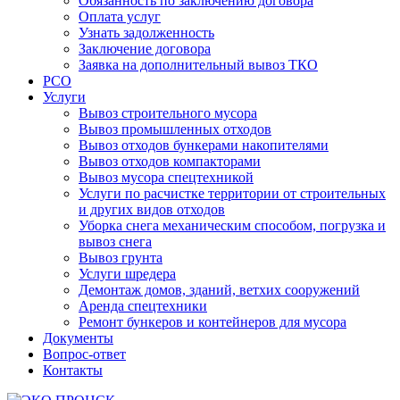
Обязанность по заключению договора
Оплата услуг
Узнать задолженность
Заключение договора
Заявка на дополнительный вывоз ТКО
РСО
Услуги
Вывоз строительного мусора
Вывоз промышленных отходов
Вывоз отходов бункерами накопителями
Вывоз отходов компакторами
Вывоз мусора спецтехникой
Услуги по расчистке территории от строительных
и других видов отходов
Уборка снега механическим способом, погрузка и
вывоз снега
Вывоз грунта
Услуги шредера
Демонтаж домов, зданий, ветхих сооружений
Аренда спецтехники
Ремонт бункеров и контейнеров для мусора
Документы
Вопрос-ответ
Контакты