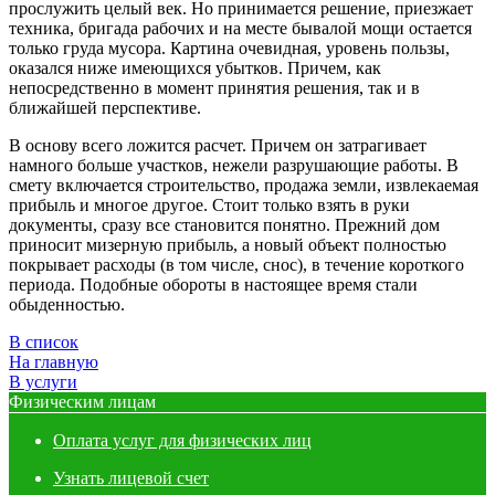
прослужить целый век. Но принимается решение, приезжает
техника, бригада рабочих и на месте бывалой мощи остается
только груда мусора. Картина очевидная, уровень пользы,
оказался ниже имеющихся убытков. Причем, как
непосредственно в момент принятия решения, так и в
ближайшей перспективе.
В основу всего ложится расчет. Причем он затрагивает
намного больше участков, нежели разрушающие работы. В
смету включается строительство, продажа земли, извлекаемая
прибыль и многое другое. Стоит только взять в руки
документы, сразу все становится понятно. Прежний дом
приносит мизерную прибыль, а новый объект полностью
покрывает расходы (в том числе, снос), в течение короткого
периода. Подобные обороты в настоящее время стали
обыденностью.
В список
На главную
В услуги
Физическим лицам
Оплата услуг для физических лиц
Узнать лицевой счет