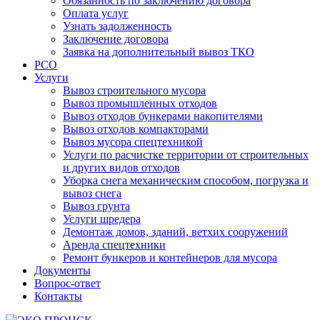
Обязанность по заключению договора
Оплата услуг
Узнать задолженность
Заключение договора
Заявка на дополнительный вывоз ТКО
РСО
Услуги
Вывоз строительного мусора
Вывоз промышленных отходов
Вывоз отходов бункерами накопителями
Вывоз отходов компакторами
Вывоз мусора спецтехникой
Услуги по расчистке территории от строительных
и других видов отходов
Уборка снега механическим способом, погрузка и
вывоз снега
Вывоз грунта
Услуги шредера
Демонтаж домов, зданий, ветхих сооружений
Аренда спецтехники
Ремонт бункеров и контейнеров для мусора
Документы
Вопрос-ответ
Контакты