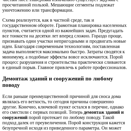
просчитанной пользой. Мешающие сегменты подлежат
уничтожению или трансформации.
Схема реализуется, как в частной среде, так и
государственном обороте. Грамотная планировка населенных
пунктов, считается одной из важнейших задач. Предугадать
все тонкости на десятки лет вперед сложно. Гораздо проще,
признавать одни участки непригодными и продвигать новые
идеи. Благодаря современным технологиям, поставленная
задача выполняется максимально быстро. Затраты сводятся к
минимуму, а подобные эффекты вовсе исключаются. Порой
процесс разрушения и строительства практически сливаются
в единый порыв. Главное привлечь к работе профессионалов.
Демонтаж зданий и сооружений
по любому
поводу
Если раньше преимущественной причиной для сноса дома
являлась его ветхость, то сегодня причины совершенно
другие. Конечно, ключевой пункт остался в перечне, однако
его сместили с первых позиций. Теперь
демонтаж зданий и
сооружений
порой протекает по любому поводу. Такой
подход далек от преувеличения. Порой конструкция кажется
безупречной исходя из приведенного параметра. Он может