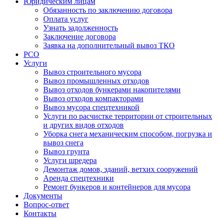
Юридическим лицам
Обязанность по заключению договора
Оплата услуг
Узнать задолженность
Заключение договора
Заявка на дополнительный вывоз ТКО
РСО
Услуги
Вывоз строительного мусора
Вывоз промышленных отходов
Вывоз отходов бункерами накопителями
Вывоз отходов компакторами
Вывоз мусора спецтехникой
Услуги по расчистке территории от строительных
и других видов отходов
Уборка снега механическим способом, погрузка и
вывоз снега
Вывоз грунта
Услуги шредера
Демонтаж домов, зданий, ветхих сооружений
Аренда спецтехники
Ремонт бункеров и контейнеров для мусора
Документы
Вопрос-ответ
Контакты