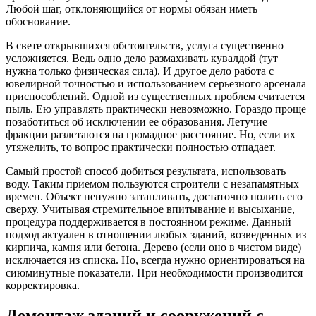
Любой шаг, отклоняющийся от нормы обязан иметь
обоснование.
В свете открывшихся обстоятельств, услуга существенно
усложняется. Ведь одно дело размахивать кувалдой (тут
нужна только физическая сила). И другое дело работа с
ювелирной точностью и использованием серьезного арсенала
приспособлений. Одной из существенных проблем считается
пыль. Ею управлять практически невозможно. Гораздо проще
позаботиться об исключении ее образования. Летучие
фракции разлетаются на громадное расстояние. Но, если их
утяжелить, то вопрос практически полностью отпадает.
Самый простой способ добиться результата, использовать
воду. Таким приемом пользуются строители с незапамятных
времен. Объект ненужно затапливать, достаточно полить его
сверху. Учитывая стремительное впитывание и высыхание,
процедура поддерживается в постоянном режиме. Данный
подход актуален в отношении любых зданий, возведенных из
кирпича, камня или бетона. Дерево (если оно в чистом виде)
исключается из списка. Но, всегда нужно ориентироваться на
сиюминутные показатели. При необходимости производится
корректировка.
Демонтаж зданий и сооружений с