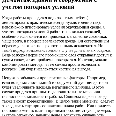
учетом погодных условий
Когда работы проводятся под открытым небом (а
демонтировать практически всегда нужно именно так),
невозможно игнорировать условия окружающей среды. С
учетом погодных условий работать несколько сложней,
особенно если хочется их привлекать в качестве союзника.
Чаще всего, в процесс вовлекается дождь. Он естественным
образом увлажняет поверхность и пыль исключается. Но
такой подход возможен, только в случае длительных осадков.
Ведь разборка верхнего промокшего слоя открывает доступ к
сухим слоям, а там проблема повторяется. Конечно, можно
комбинировать методы и тем самым просто экономить
ресурсы. Так будет извлекаться частичная выгода.
Ненужно забывать и про негативные факторы. Например,
если во время сноса зданий и сооружений дует ветер, то он
будет увеличивать площадь негативного влияния. В этом
случае придется принимать дополнительные меры или
полностью останавливать работы. Слишком жаркая погода,
также вносит корректировки. В целом такие моменты, следует
закладывать еще при составлении плана работ. Или придется
постоянно менять план и принимать соответствующие меры.
В столь серьезном задании нельзя допускать случайности.