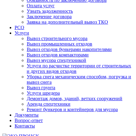
Обязанность по заключению договора
Оплата услуг
Узнать задолженность
Заключение договора
Заявка на дополнительный вывоз ТКО
РСО
Услуги
Вывоз строительного мусора
Вывоз промышленных отходов
Вывоз отходов бункерами накопителями
Вывоз отходов компакторами
Вывоз мусора спецтехникой
Услуги по расчистке территории от строительных
и других видов отходов
Уборка снега механическим способом, погрузка и
вывоз снега
Вывоз грунта
Услуги шредера
Демонтаж домов, зданий, ветхих сооружений
Аренда спецтехники
Ремонт бункеров и контейнеров для мусора
Документы
Вопрос-ответ
Контакты