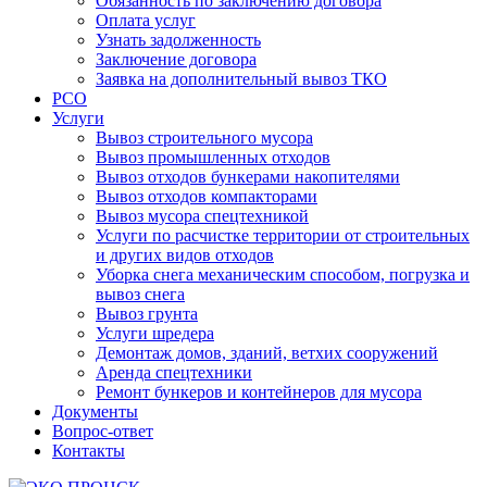
Обязанность по заключению договора
Оплата услуг
Узнать задолженность
Заключение договора
Заявка на дополнительный вывоз ТКО
РСО
Услуги
Вывоз строительного мусора
Вывоз промышленных отходов
Вывоз отходов бункерами накопителями
Вывоз отходов компакторами
Вывоз мусора спецтехникой
Услуги по расчистке территории от строительных
и других видов отходов
Уборка снега механическим способом, погрузка и
вывоз снега
Вывоз грунта
Услуги шредера
Демонтаж домов, зданий, ветхих сооружений
Аренда спецтехники
Ремонт бункеров и контейнеров для мусора
Документы
Вопрос-ответ
Контакты