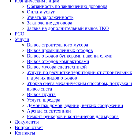
Юридическим лицам
Обязанность по заключению договора
Оплата услуг
Узнать задолженность
Заключение договора
Заявка на дополнительный вывоз ТКО
РСО
Услуги
Вывоз строительного мусора
Вывоз промышленных отходов
Вывоз отходов бункерами накопителями
Вывоз отходов компакторами
Вывоз мусора спецтехникой
Услуги по расчистке территории от строительных
и других видов отходов
Уборка снега механическим способом, погрузка и
вывоз снега
Вывоз грунта
Услуги шредера
Демонтаж домов, зданий, ветхих сооружений
Аренда спецтехники
Ремонт бункеров и контейнеров для мусора
Документы
Вопрос-ответ
Контакты