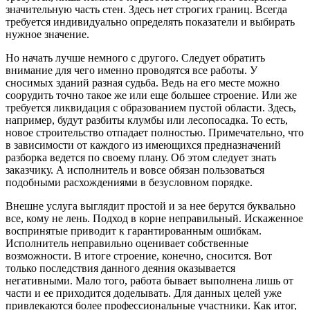
значительную часть стен. Здесь нет строгих границ. Всегда
требуется индивидуально определять показатели и выбирать
нужное значение.
Но начать лучше немного с другого. Следует обратить
внимание для чего именно проводятся все работы. У
сносимых зданий разная судьба. Ведь на его месте можно
соорудить точно такое же или еще большее строение. Или же
требуется ликвидация с образованием пустой области. Здесь,
например, будут разбиты клумбы или лесопосадка. То есть,
новое строительство отпадает полностью. Примечательно, что
в зависимости от каждого из имеющихся предназначений
разборка ведется по своему плану. Об этом следует знать
заказчику. А исполнитель и вовсе обязан пользоваться
подобными расхождениями в безусловном порядке.
Внешне услуга выглядит простой и за нее берутся буквально
все, кому не лень. Подход в корне неправильный. Искаженное
воспринятые приводит к гарантированным ошибкам.
Исполнитель неправильно оценивает собственные
возможности. В итоге строение, конечно, сносится. Вот
только последствия данного деяния оказывается
негативными. Мало того, работа бывает выполнена лишь от
части и ее приходится доделывать. Для данных целей уже
привлекаются более профессиональные участники. Как итог,