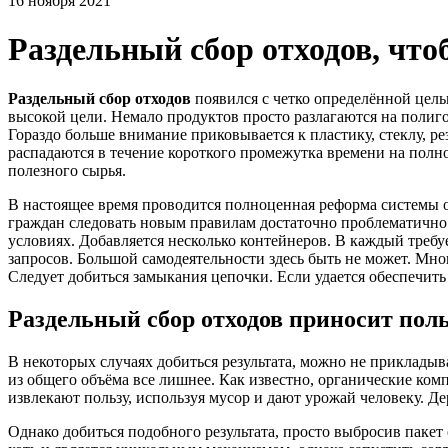
16 ноября 2021
Раздельный сбор отходов, что
Раздельный сбор отходов
появился с четко определённой цель
высокой цели. Немало продуктов просто разлагаются на полиго
Гораздо больше внимание приковывается к пластику, стеклу, р
распадаются в течение короткого промежутка времени на полн
полезного сырья.
В настоящее время проводится полноценная реформа системы о
граждан следовать новым правилам достаточно проблематично
условиях. Добавляется несколько контейнеров. В каждый треб
запросов. Большой самодеятельности здесь быть не может. Мн
Следует добиться замыкания цепочки. Если удается обеспечит
Раздельный сбор отходов
приносит поль
В некоторых случаях добиться результата, можно не прикладыв
из общего объёма все лишнее. Как известно, органические ко
извлекают пользу, используя мусор и дают урожай человеку. Д
Однако добиться подобного результата, просто выбросив паке