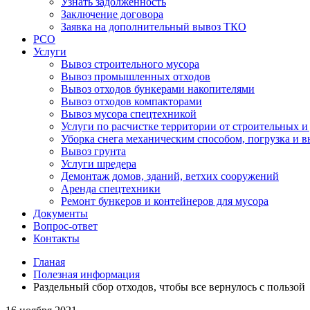
Узнать задолженность
Заключение договора
Заявка на дополнительный вывоз ТКО
РСО
Услуги
Вывоз строительного мусора
Вывоз промышленных отходов
Вывоз отходов бункерами накопителями
Вывоз отходов компакторами
Вывоз мусора спецтехникой
Услуги по расчистке территории от строительных и
Уборка снега механическим способом, погрузка и в
Вывоз грунта
Услуги шредера
Демонтаж домов, зданий, ветхих сооружений
Аренда спецтехники
Ремонт бункеров и контейнеров для мусора
Документы
Вопрос-ответ
Контакты
Гланая
Полезная информация
Раздельный сбор отходов, чтобы все вернулось с пользой