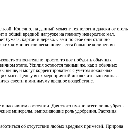
льзой. Конечно, на данный момент технологии далеки от столь
нт в общей вредной нагрузке на планету невероятно мал.
ет бумага, картон и дерево. Сами по себе они отлично
аких компонентов легко получается большое количество
изовать относительно просто, то вот побудить обычных
вичном этапе. Усилия остаются такими же, как в обычных
ны выше, и могут корректироваться с учетом локальных
их масс. Цель у всех мероприятий исключительно единая.
чится свести к минимуму вредное воздействие.
 в пассивном состоянии. Для этого нужно всего лишь убрать
важные минералы, выполняющие роль удобрения. Растения
заботиться об отсутствии любых вредных примесей. Природа