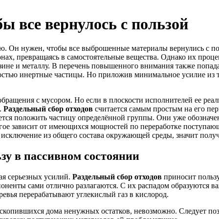
бы все вернулось с пользой
ю. Он нужен, чтобы все выброшенные материалы вернулись с по
нах, превращаясь в самостоятельные вещества. Однако их проце
езине и металлу. В перечень повышенного внимания также попада
остью инертные частицы. Но приложив минимальное усилие из т
бращения с мусором. Но если в плоскости исполнителей ее реал
.
Раздельный сбор отходов
считается самым простым на его пер
уется положить частицу определённой группы. Они уже обозначе
огое зависит от имеющихся мощностей по переработке поступающ
ь исключение из общего состава окружающей среды, значит полу
зу в пассивном состоянии
ая серьезных усилий.
Раздельный сбор отходов
приносит пользу
мпоненты сами отлично разлагаются. С их распадом образуются 
еревья перерабатывают углекислый газ в кислород.
т скопившихся дома ненужных остатков, невозможно. Следует по