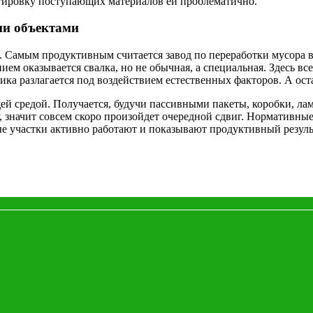
ртировку поступающих материалов ей проблематично.
ми объектами
 Самым продуктивным считается завод по переработки мусора в
м оказывается свалка, но не обычная, а специальная. Здесь вс
а разлагается под воздействием естественных факторов. А оста
й средой. Получается, будучи пассивными пакеты, коробки, ла
, значит совсем скоро произойдет очередной сдвиг. Нормативны
е участки активно работают и показывают продуктивный результ