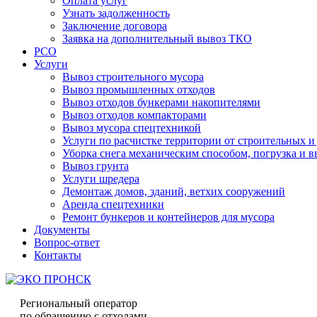
Оплата услуг
Узнать задолженность
Заключение договора
Заявка на дополнительный вывоз ТКО
РСО
Услуги
Вывоз строительного мусора
Вывоз промышленных отходов
Вывоз отходов бункерами накопителями
Вывоз отходов компакторами
Вывоз мусора спецтехникой
Услуги по расчистке территории от строительных и
Уборка снега механическим способом, погрузка и в
Вывоз грунта
Услуги шредера
Демонтаж домов, зданий, ветхих сооружений
Аренда спецтехники
Ремонт бункеров и контейнеров для мусора
Документы
Вопрос-ответ
Контакты
Региональный оператор
по обращению с отходами