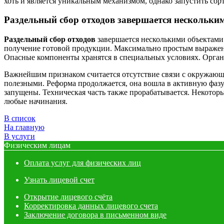
хоть и является уникальным механизмом, однако запустить со
Раздельный сбор отходов
завершается нескольки
Раздельный сбор отходов
завершается несколькими объектами.
получение готовой продукции. Максимально простым выражение
Опасные компоненты хранятся в специальных условиях. Органик
Важнейшим признаком считается отсутствие связи с окружающе
полезными. Реформа продолжается, она вошла в активную фазу
запущены. Техническая часть также прорабатывается. Некоторы
любые начинания.
В список
На главную
В услуги
Физическим лицам
Оплата услуг для физических лиц
Узнать лицевой счет
Открытие лицевого счёта
Корректировка данных лицевого счета
Заключение договора в письменном виде