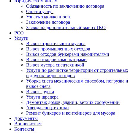
Юридическим лицам
Обязанность по заключению договора
Оплата услуг
Узнать задолженность
Заключение договора
Заявка на дополнительный вывоз ТКО
РСО
Услуги
Вывоз строительного мусора
Вывоз промышленных отходов
Вывоз отходов бункерами накопителями
Вывоз отходов компакторами
Вывоз мусора спецтехникой
Услуги по расчистке территории от строительных
и других видов отходов
Уборка снега механическим способом, погрузка и
вывоз снега
Вывоз грунта
Услуги шредера
Демонтаж домов, зданий, ветхих сооружений
Аренда спецтехники
Ремонт бункеров и контейнеров для мусора
Документы
Вопрос-ответ
Контакты