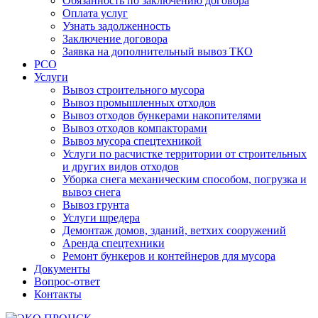
Обязанность по заключению договора
Оплата услуг
Узнать задолженность
Заключение договора
Заявка на дополнительный вывоз ТКО
РСО
Услуги
Вывоз строительного мусора
Вывоз промышленных отходов
Вывоз отходов бункерами накопителями
Вывоз отходов компакторами
Вывоз мусора спецтехникой
Услуги по расчистке территории от строительных
и других видов отходов
Уборка снега механическим способом, погрузка и
вывоз снега
Вывоз грунта
Услуги шредера
Демонтаж домов, зданий, ветхих сооружений
Аренда спецтехники
Ремонт бункеров и контейнеров для мусора
Документы
Вопрос-ответ
Контакты