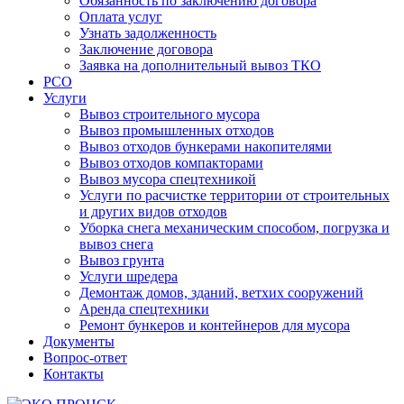
Обязанность по заключению договора
Оплата услуг
Узнать задолженность
Заключение договора
Заявка на дополнительный вывоз ТКО
РСО
Услуги
Вывоз строительного мусора
Вывоз промышленных отходов
Вывоз отходов бункерами накопителями
Вывоз отходов компакторами
Вывоз мусора спецтехникой
Услуги по расчистке территории от строительных
и других видов отходов
Уборка снега механическим способом, погрузка и
вывоз снега
Вывоз грунта
Услуги шредера
Демонтаж домов, зданий, ветхих сооружений
Аренда спецтехники
Ремонт бункеров и контейнеров для мусора
Документы
Вопрос-ответ
Контакты