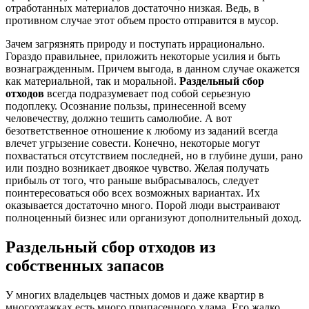
отработанных материалов достаточно низкая. Ведь, в
противном случае этот объем просто отправится в мусор.
Зачем загрязнять природу и поступать иррационально.
Гораздо правильнее, приложить некоторые усилия и быть
вознагражденным. Причем выгода, в данном случае окажется
как материальной, так и моральной.
Раздельный сбор
отходов
всегда подразумевает под собой серьезную
подоплеку. Осознание пользы, принесенной всему
человечеству, должно тешить самолюбие. А вот
безответственное отношение к любому из заданий всегда
влечет угрызение совести. Конечно, некоторые могут
похвастаться отсутствием последней, но в глубине души, рано
или поздно возникает двоякое чувство. Желая получать
прибыль от того, что раньше выбрасывалось, следует
поинтересоваться обо всех возможных вариантах. Их
оказывается достаточно много. Порой люди выстраивают
полноценный бизнес или организуют дополнительный доход.
Раздельный сбор отходов
из
собственных запасов
У многих владельцев частных домов и даже квартир в
многоэтажках есть много припасенного хлама. Его жалко