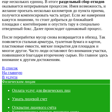
еще нескольких единиц. В итоге
раздельный сбор отходов
оказывается непрерывным процессом. Имея возможность, и
желание проехать несколько километров до пункта приема,
получится компенсировать часть затрат. Если же намерения
кажутся лишними, то стоит добраться до ближайшей
площадки с контейнерами и опустить тару в специально
отведенный бокс. Далее происходит одинаковый процесс.
После переработки мусор снова возвращается в обиход. Так
появляется стальная арматура, туалетная бумага и картон,
пластиковые емкости, мягкие покрытия для площадок и
многое другое. Часто люди оставляют без внимания участки,
появившиеся благодаря вторичному сырью. Но главное здесь
внимание к другим достижениям.
В список
На главную
В услуги
Физическим лицам
Оплата услуг для физических лиц
Узнать лицевой счет
Открытие лицевого счёта
Корректировка данных лицевого счета