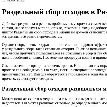
17 июня 2022
Раздельный сбор отходов в Р
Добиться результата и решить проблему с мусором на самом дел
картон, далее следует металл, стекло, текстиль и тому подобно
никто! Раздельный сбор отходов в Рязани не должен становитс
материалы все равно перемешаются.
Организаторы очень аккуратно и постепенно внедряют эффектив
у раздельного сбора такая странная история. Сначала появилис
лет, чтобы приучить пользователей выбрасывать мусор и так об
пакет, особенно сложно. Постепенно процедура вошла в привыч
Самостоятельно сортировать очень просто. Но лишь до тех пор
прочего ее необходимо было мыть, нести в специальное заведе
преимущества нет. Выгода образуется в глобальном масштабе з
прочего, существует и сегодня.
Раздельный сбор отходов развиваться м
Может показаться, что в медленном темпе используя очень дел
недостаток. Он может развиваться только до определённого мо