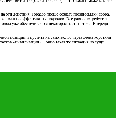
ие. Действительно раздельно складывать отходы также как это
 на эти действия. Гораздо проще создать предпосылки сбора.
максимально эффективных подходов. Все равно потребуется
етодом уже обеспечивается некоторая часть потока. Впереди
ной позиции и пустить на самотек. То через очень короткий
статков «цивилизации». Точно такая же ситуация на суще.