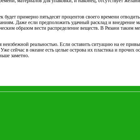
ремени, материалов для упаковки, и наконец, отсутствует желан
ек будет примерно пятьдесят процентов своего времени отводить
ованиям. Даже если предположить удачный расклад и внедрение 
ическим образом вести распределение веществ. В Рязани таким м
 неизбежной реальностью. Если оставить ситуацию на ее привыч
Уже сейчас в океане есть целые острова их пластика и прочих о
ньше заметно.