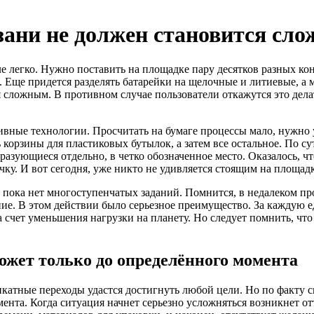
язани не должен становится сл
е легко. Нужно поставить на площадке пару десятков разных кон
е. Еще придется разделять батарейки на щелочные и литиевые, а 
я сложным. В противном случае пользователи откажутся это дела
ные технологии. Просчитать на бумаге процессы мало, нужно уз
ь корзины для пластиковых бутылок, а затем все остальное. По с
разующиеся отдельно, в четко обозначенное место. Оказалось, ч
ку. И вот сегодня, уже никто не удивляется стоящим на площадк
, пока нет многоступенчатых заданий. Помнится, в недалеком пр
ние. В этом действии было серьезное преимущество. За каждую 
а счет уменьшения нагрузки на планету. Но следует помнить, чт
ожет только до определённого момента
икатные переходы удастся достигнуть любой цели. Но по факту с
мента. Когда ситуация начнет серьезно усложняться возникнет 