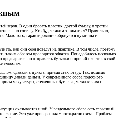
ожным
тейнеров. В один бросать пластик, другой бумагу, в третий
металлы по составу. Кто будет таким заниматься? Правильно,
ть. Мало того, гарантированно образуется путаница и
нать, как они себя поведут на практике. В том числе, поэтому
ути, таким образом проводится обкатка. Понадобилось несколько
то предварительно отправлять бутылки и прочий пластик в свой
е емкостям.
ошлом, сдавали в пункты приема стеклотару. Так, помимо
единицу давали деньги. У современного сбора подобного
о прием макулатуры, стеклянных бутылок, металлолома и
итуация оказывается иной. У раздельного сбора есть серьезный
отторжение. Это уже проверенная многократно схема. Проблема