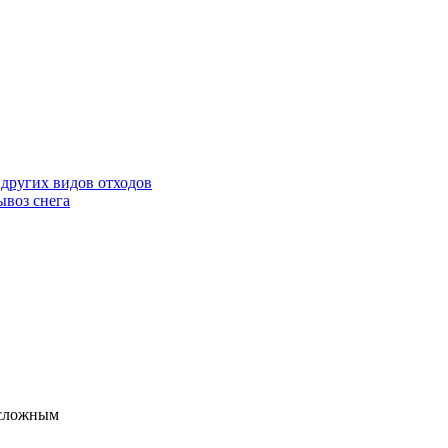
 других видов отходов
ывоз снега
 сложным