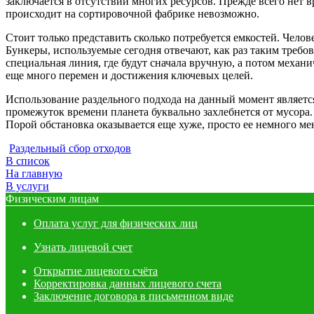
заключается в отсутствии многих ресурсов. Прежде всего нет в
происходит на сортировочной фабрике невозможно.
Стоит только представить сколько потребуется емкостей. Челов
Бункеры, используемые сегодня отвечают, как раз таким треб
специальная линия, где будут сначала вручную, а потом механ
еще много перемен и достижения ключевых целей.
Использование раздельного подхода на данный момент является
промежуток времени планета буквально захлебнется от мусора. 
Порой обстановка оказывается еще хуже, просто ее немного ме
Раздельный сбор отходов
В список
На главную
В услуги
Физическим лицам
Оплата услуг для физических лиц
Узнать лицевой счет
Открытие лицевого счёта
Корректировка данных лицевого счета
Заключение договора в письменном виде