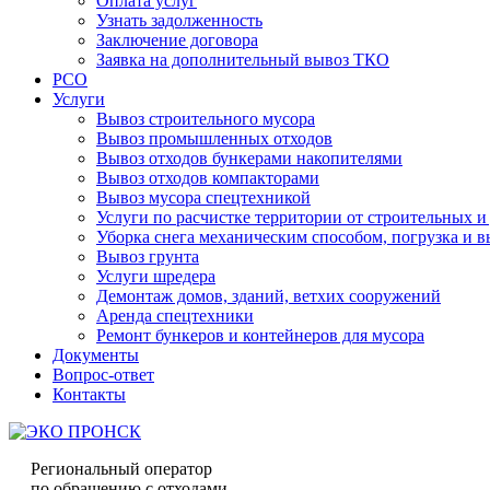
Оплата услуг
Узнать задолженность
Заключение договора
Заявка на дополнительный вывоз ТКО
РСО
Услуги
Вывоз строительного мусора
Вывоз промышленных отходов
Вывоз отходов бункерами накопителями
Вывоз отходов компакторами
Вывоз мусора спецтехникой
Услуги по расчистке территории от строительных и
Уборка снега механическим способом, погрузка и в
Вывоз грунта
Услуги шредера
Демонтаж домов, зданий, ветхих сооружений
Аренда спецтехники
Ремонт бункеров и контейнеров для мусора
Документы
Вопрос-ответ
Контакты
Региональный оператор
по обращению с отходами