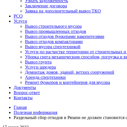
Узнать задолженность
Заключение договора
Заявка на дополнительный вывоз ТКО
РСО
Услуги
Вывоз строительного мусора
Вывоз промышленных отходов
Вывоз отходов бункерами накопителями
Вывоз отходов компакторами
Вывоз мусора спецтехникой
Услуги по расчистке территории от строительных и
Уборка снега механическим способом, погрузка и в
Вывоз грунта
Услуги шредера
Демонтаж домов, зданий, ветхих сооружений
Аренда спецтехники
Ремонт бункеров и контейнеров для мусора
Документы
Вопрос-ответ
Контакты
Гланая
Полезная информация
Раздельный сбор отходов в Рязани не должен становится