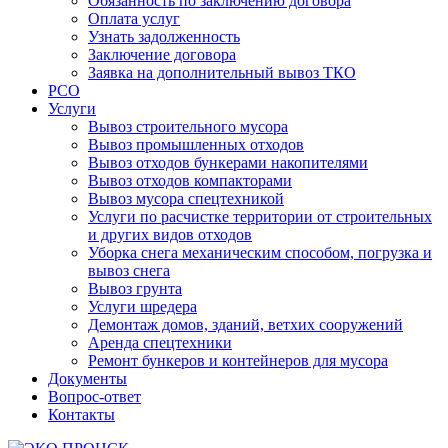
Обязанность по заключению договора
Оплата услуг
Узнать задолженность
Заключение договора
Заявка на дополнительный вывоз ТКО
РСО
Услуги
Вывоз строительного мусора
Вывоз промышленных отходов
Вывоз отходов бункерами накопителями
Вывоз отходов компакторами
Вывоз мусора спецтехникой
Услуги по расчистке территории от строительных
и других видов отходов
Уборка снега механическим способом, погрузка и
вывоз снега
Вывоз грунта
Услуги шредера
Демонтаж домов, зданий, ветхих сооружений
Аренда спецтехники
Ремонт бункеров и контейнеров для мусора
Документы
Вопрос-ответ
Контакты