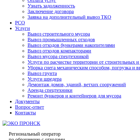
Оплата услуг
Узнать задолженность
Заключение договора
Заявка на дополнительный вывоз ТКО
РСО
Услуги
Вывоз строительного мусора
Вывоз промышленных отходов
Вывоз отходов бункерами накопителями
Вывоз отходов компакторами
Вывоз мусора спецтехникой
Услуги по расчистке территории от строительных и
Уборка снега механическим способом, погрузка и в
Вывоз грунта
Услуги шредера
Демонтаж домов, зданий, ветхих сооружений
Аренда спецтехники
Ремонт бункеров и контейнеров для мусора
Документы
Вопрос-ответ
Контакты
Региональный оператор
по обращению с отходами