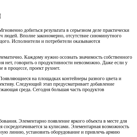
я
Мгновенно добиться результата в серьезном деле практически
сяч людей. Вполне закономерно, отсутствие сиюминутного
аждого. Исполнители и потребители оказываются
блематично. Каждому нужно осознать значимость собственного
вия нет, говорить о продуктивности невозможно. Даже если у
 в процессе, проект рухнет.
 Появляющиеся на площадках контейнеры разного цвета и
спективу. Следующий этап предусматривает добавление
ружающая среда. Сегодня большая часть продуктов
ования. Элементарно появление яркого объекта в месте для
ся сосредотачивается за кулисами. Элементарная возможность
енную линию, установить оборудование и привлечь армию