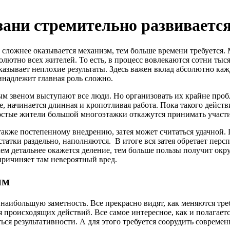
зани стремительно развиваетс
 сложнее оказывается механизм, тем больше времени требуется. 
солютно всех жителей. То есть, в процесс вовлекаются сотни ты
оказывает неплохие результаты. Здесь важен вклад абсолютно к
инадлежит главная роль сложно.
ным звеном выступают все люди. Но организовать их крайне про
е, начинается длинная и кропотливая работа. Пока такого дейст
ростые жители большой многоэтажки откажутся принимать участие
также постепенному внедрению, затея может считаться удачной.
татки раздельно, наполняются. В итоге вся затея обретает пер
чем детальнее окажется деление, тем больше пользы получит ок
причиняет там невероятный вред.
им
аибольшую заметность. Все прекрасно видят, как меняются треб
я происходящих действий. Все самое интересное, как и полагает
ться результативности. А для этого требуется соорудить соврем