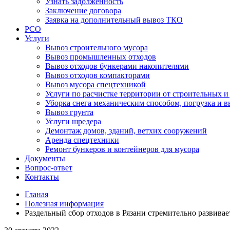
Узнать задолженность
Заключение договора
Заявка на дополнительный вывоз ТКО
РСО
Услуги
Вывоз строительного мусора
Вывоз промышленных отходов
Вывоз отходов бункерами накопителями
Вывоз отходов компакторами
Вывоз мусора спецтехникой
Услуги по расчистке территории от строительных и
Уборка снега механическим способом, погрузка и в
Вывоз грунта
Услуги шредера
Демонтаж домов, зданий, ветхих сооружений
Аренда спецтехники
Ремонт бункеров и контейнеров для мусора
Документы
Вопрос-ответ
Контакты
Гланая
Полезная информация
Раздельный сбор отходов в Рязани стремительно развивае