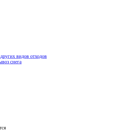
 других видов отходов
ывоз снега
тся