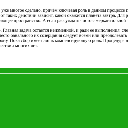
о уже многое сделано, причём ключевая роль в данном процессе
т таких действий зависит, какой окажется планета завтра. Для 
ющее пространство. А если рассуждать чисто с меркантильной то
Главная задача остается неизменной, и ради ее выполнения, сле
есто банального их созерцания следует всеми или преодолевать
рону. Пока сбор имеет лишь компенсирующую роль. Процедура н
ествии многих лет.