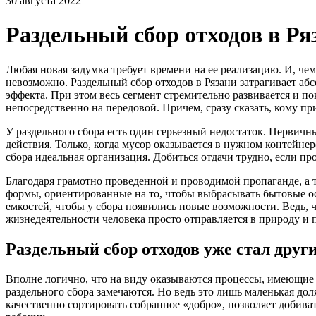
30 августа 2022
Раздельный сбор отходов в Ря
Любая новая задумка требует времени на ее реализацию. И, чем
невозможно. Раздельный сбор отходов в Рязани затрагивает аб
эффекта. При этом весь сегмент стремительно развивается и п
непосредственно на передовой. Причем, сразу сказать, кому пр
У раздельного сбора есть один серьезный недостаток. Первич
действия. Только, когда мусор оказывается в нужном контейнер
сбора идеальная организация. Добиться отдачи трудно, если п
Благодаря грамотно проведенной и проводимой пропаганде, а 
формы, ориентированные на то, чтобы выбрасывать бытовые ос
емкостей, чтобы у сбора появились новые возможности. Ведь, 
жизнедеятельности человека просто отправляется в природу и 
Раздельный сбор отходов уже стал друг
Вполне логично, что на виду оказываются процессы, имеющие н
раздельного сбора замечаются. Но ведь это лишь маленькая дол
качественно сортировать собранное «добро», позволяет добива