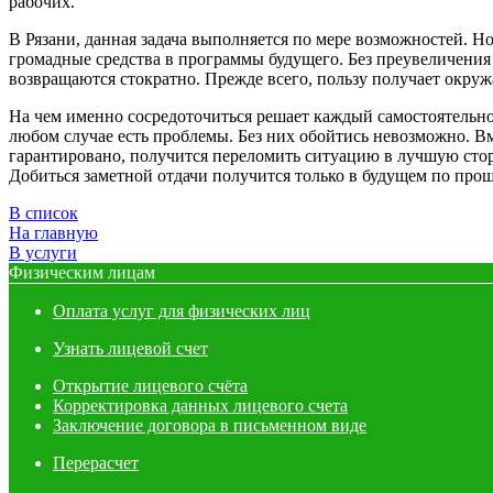
рабочих.
В Рязани, данная задача выполняется по мере возможностей. Н
громадные средства в программы будущего. Без преувеличения о
возвращаются стократно. Прежде всего, пользу получает окружа
На чем именно сосредоточиться решает каждый самостоятельно. 
любом случае есть проблемы. Без них обойтись невозможно. Вм
гарантировано, получится переломить ситуацию в лучшую сто
Добиться заметной отдачи получится только в будущем по прош
В список
На главную
В услуги
Физическим лицам
Оплата услуг для физических лиц
Узнать лицевой счет
Открытие лицевого счёта
Корректировка данных лицевого счета
Заключение договора в письменном виде
Перерасчет