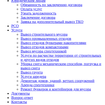
Юридическим лицам
Обязанность по заключению договора
Оплата услуг
Узнать задолженность
Заключение договора
Заявка на дополнительный вывоз ТКО
РСО
Услуги
Вывоз строительного мусора
Вывоз промышленных отходов
Вывоз отходов бункерами накопителями
Вывоз отходов компакторами
Вывоз мусора спецтехникой
Услуги по расчистке территории от строительных
и других видов отходов
Уборка снега механическим способом, погрузка и
вывоз снега
Вывоз грунта
Услуги шредера
Демонтаж домов, зданий, ветхих сооружений
Аренда спецтехники
Ремонт бункеров и контейнеров для мусора
Документы
Вопрос-ответ
Контакты