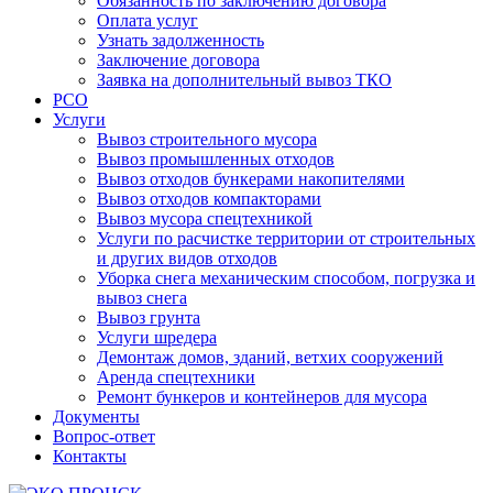
Обязанность по заключению договора
Оплата услуг
Узнать задолженность
Заключение договора
Заявка на дополнительный вывоз ТКО
РСО
Услуги
Вывоз строительного мусора
Вывоз промышленных отходов
Вывоз отходов бункерами накопителями
Вывоз отходов компакторами
Вывоз мусора спецтехникой
Услуги по расчистке территории от строительных
и других видов отходов
Уборка снега механическим способом, погрузка и
вывоз снега
Вывоз грунта
Услуги шредера
Демонтаж домов, зданий, ветхих сооружений
Аренда спецтехники
Ремонт бункеров и контейнеров для мусора
Документы
Вопрос-ответ
Контакты