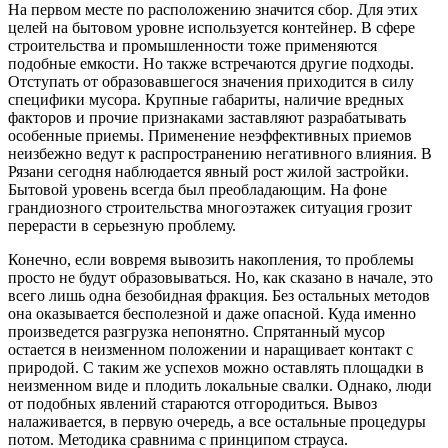
На первом месте по расположению значится сбор. Для этих
целей на бытовом уровне используется контейнер. В сфере
строительства и промышленности тоже применяются
подобные емкости. Но также встречаются другие подходы.
Отступать от образовавшегося значения приходится в силу
специфики мусора. Крупные габариты, наличие вредных
факторов и прочие признаками заставляют разрабатывать
особенные приемы. Применение неэффективных приемов
неизбежно ведут к распространению негативного влияния. В
Рязани сегодня наблюдается явный рост жилой застройки.
Бытовой уровень всегда был преобладающим. На фоне
грандиозного строительства многоэтажек ситуация грозит
перерасти в серьезную проблему.
Конечно, если вовремя вывозить накопления, то проблемы
просто не будут образовываться. Но, как сказано в начале, это
всего лишь одна безобидная фракция. Без остальных методов
она оказывается бесполезной и даже опасной. Куда именно
произведется разгрузка непонятно. Спрятанный мусор
остается в неизменном положении и наращивает контакт с
природой. С таким же успехов можно оставлять площадки в
неизменном виде и плодить локальные свалки. Однако, люди
от подобных явлений стараются отгородиться. Вывоз
налаживается, в первую очередь, а все остальные процедуры
потом. Методика сравнима с принципом страуса.