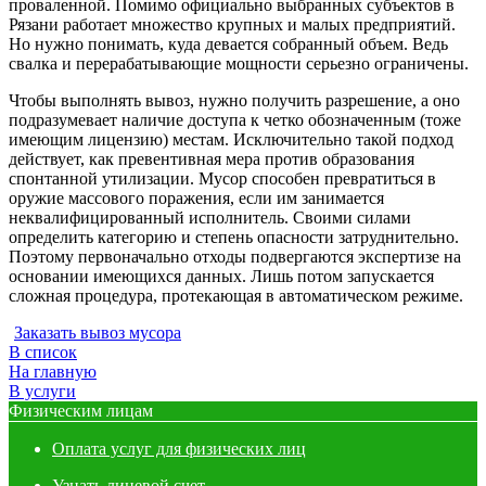
проваленной. Помимо официально выбранных субъектов в
Рязани работает множество крупных и малых предприятий.
Но нужно понимать, куда девается собранный объем. Ведь
свалка и перерабатывающие мощности серьезно ограничены.
Чтобы выполнять вывоз, нужно получить разрешение, а оно
подразумевает наличие доступа к четко обозначенным (тоже
имеющим лицензию) местам. Исключительно такой подход
действует, как превентивная мера против образования
спонтанной утилизации. Мусор способен превратиться в
оружие массового поражения, если им занимается
неквалифицированный исполнитель. Своими силами
определить категорию и степень опасности затруднительно.
Поэтому первоначально отходы подвергаются экспертизе на
основании имеющихся данных. Лишь потом запускается
сложная процедура, протекающая в автоматическом режиме.
Заказать вывоз мусора
В список
На главную
В услуги
Физическим лицам
Оплата услуг для физических лиц
Узнать лицевой счет