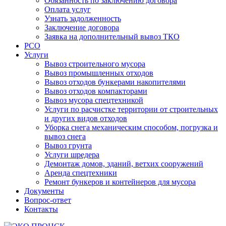
Обязанность по заключению договора
Оплата услуг
Узнать задолженность
Заключение договора
Заявка на дополнительный вывоз ТКО
РСО
Услуги
Вывоз строительного мусора
Вывоз промышленных отходов
Вывоз отходов бункерами накопителями
Вывоз отходов компакторами
Вывоз мусора спецтехникой
Услуги по расчистке территории от строительных
и других видов отходов
Уборка снега механическим способом, погрузка и
вывоз снега
Вывоз грунта
Услуги шредера
Демонтаж домов, зданий, ветхих сооружений
Аренда спецтехники
Ремонт бункеров и контейнеров для мусора
Документы
Вопрос-ответ
Контакты