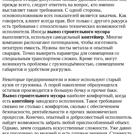
прежде всего, следует ответить на вопрос, кто именно
выставляет такие требования. С одной стороны,
основоположником всех показателей является заказчик. Как
говорится, клиент всегда прав. Вот только с другого ракурса
есть требования с относительно технических возможностей
исполнителя. Иногда
вывоз строительного мусора
выполняется, используя самодельный
контейнер
. Многие
компании располагают потенциалом, чтобы изготовить
нехитрую емкость. Нужны листы металла и опытный
сварщик. Точно выверить параметры для совмещения со
специальным транспортном сложно. Кроме того, могут
возникнуть проблемы с грузоподъёмностью, совмещением
габаритов и удобством разгрузки.
Некоторые предприниматели и вовсе используют старый
кузов от грузовика. А порой накопление образующихся
остатков производится в большую бочку и прочие баки.
Вывоз строительного мусора
наиболее комфортный, когда
есть
контейнер
заводского исполнения. Такое требование
связано не столько с комфортом, сколько с обеспечением
безопасности, рентабельности и прочих экономических
процессов. Конечно, опытный и добросовестный исполнитель
найдет возможность забрать любой приспособленный объект.
Однако, зачем создавать искусственные сложности. Уже давно
все продумано до мелочей и есть готовые решения. Стоимость