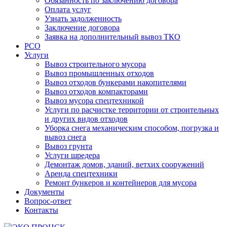
Обязанность по заключению договора
Оплата услуг
Узнать задолженность
Заключение договора
Заявка на дополнительный вывоз ТКО
РСО
Услуги
Вывоз строительного мусора
Вывоз промышленных отходов
Вывоз отходов бункерами накопителями
Вывоз отходов компакторами
Вывоз мусора спецтехникой
Услуги по расчистке территории от строительных
и других видов отходов
Уборка снега механическим способом, погрузка и
вывоз снега
Вывоз грунта
Услуги шредера
Демонтаж домов, зданий, ветхих сооружений
Аренда спецтехники
Ремонт бункеров и контейнеров для мусора
Документы
Вопрос-ответ
Контакты