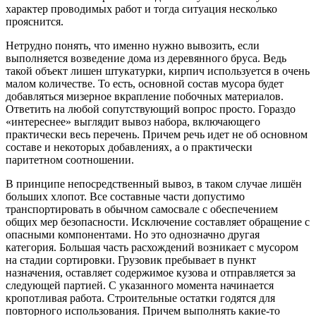
характер проводимых работ и тогда ситуация несколько
прояснится.
Нетрудно понять, что именно нужно вывозить, если
выполняется возведение дома из деревянного бруса. Ведь
такой объект лишен штукатурки, кирпич используется в очень
малом количестве. То есть, основной состав мусора будет
добавляться мизерное вкрапление побочных материалов.
Ответить на любой сопутствующий вопрос просто. Гораздо
«интереснее» выглядит вывоз набора, включающего
практически весь перечень. Причем речь идет не об основном
составе и некоторых добавлениях, а о практически
паритетном соотношении.
В принципе непосредственный вывоз, в таком случае лишён
больших хлопот. Все составные части допустимо
транспортировать в обычном самосвале с обеспечением
общих мер безопасности. Исключение составляет обращение с
опасными компонентами. Но это однозначно другая
категория. Большая часть расхождений возникает с мусором
на стадии сортировки. Грузовик пребывает в пункт
назначения, оставляет содержимое кузова и отправляется за
следующей партией. С указанного момента начинается
кропотливая работа. Строительные остатки годятся для
повторного использования. Причем выполнять какие-то