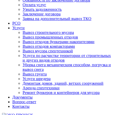
Обязанность по заключению договора
Оплата услуг
Узнать задолженность
Заключение договора
Заявка на дополнительный вывоз ТКО
РСО
Услуги
Вывоз строительного мусора
Вывоз промышленных отходов
Вывоз отходов бункерами накопителями
Вывоз отходов компакторами
Вывоз мусора спецтехникой
Услуги по расчистке территории от строительных
и других видов отходов
Уборка снега механическим способом, погрузка и
вывоз снега
Вывоз грунта
Услуги шредера
Демонтаж домов, зданий, ветхих сооружений
Аренда спецтехники
Ремонт бункеров и контейнеров для мусора
Документы
Вопрос-ответ
Контакты