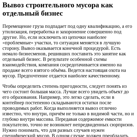
Вывоз строительного мусора как
отдельный бизнес
Перемещение груза подпадает под одну квалификацию, а его
утилизация, переработка и захоронение совершенно под
другие. Но, если исключить из цепочки наиболее
«проблемные» участки, то ситуация меняется в лучшую
сторону. Вывоз оказывается конечной процедурой. Есть
немало бизнесменов, решивших поставить это занятие как
отдельный бизнес. В результате особенной схемы
взаимодействия, компания сосредотачивается именно на
продаже всего взятого объёма. Ведется настоящая охота на
мусор. Предпочтение отдается наиболее качественному.
Чтобы определить степень пригодности, следует понять из
чего состоит большая масса. Лучше всего увидеть объект до
его образования. Например, это легко сделать, если в
контейнер постепенно складываются остатки после
проводимых работ. Когда выполняется вывоз отлично
известно, что внутри, причём не только в видимой части, но и
глубоко внутри массива. Передавая содержимое емкости
покупателю, точно не возникнет непредвиденных сюрпризов.
Нужно понимать, что для разных случаев нужен
специфический мусор. В одном случае должен преобладать