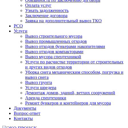
Обязанность по заключению договора
Оплата услуг
Узнать задолженность
Заключение договора
Заявка на дополнительный вывоз ТКО
РСО
Услуги
Вывоз строительного мусора
Вывоз промышленных отходов
Вывоз отходов бункерами накопителями
Вывоз отходов компакторами
Вывоз мусора спецтехникой
Услуги по расчистке территории от строительных
и других видов отходов
Уборка снега механическим способом, погрузка и
вывоз снега
Вывоз грунта
Услуги шредера
Демонтаж домов, зданий, ветхих сооружений
Аренда спецтехники
Ремонт бункеров и контейнеров для мусора
Документы
Вопрос-ответ
Контакты